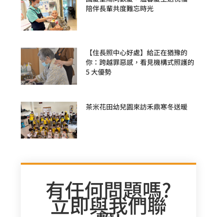
陪伴長輩共度難忘時光
【住長照中心好處】給正在猶豫的
你：跨越罪惡感，看見機構式照護的
5 大優勢
茶米花田幼兒園來訪禾鼎寒冬送暖
有任何問題嗎?
立即與我們聯