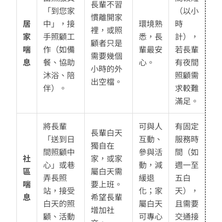
長輩不習
「到您家
（以小
慣離開家
居
中」，接
環境熟
時
裡，或照
家
手照顧工
悉，長
計），
顧者只是
喘
作（如備
輩最安
若長輩
需要幾個
息
餐、協助
心。
有夜間
小時的外
沐浴、陪
照顧需
出空檔。
伴）。
求較難
滿足。
將長輩
可與人
有固定
長輩白天
「送到日
互動、
服務時
獨自在
間照顧中
參與活
間（如
社
家，或家
心」或巷
動，減
週一至
區
屬白天需
弄長照
緩退
五白
喘
要上班。
站，接受
化；家
天），
息
希望長輩
白天的照
屬白天
且需要
增加社
顧、活動
可專心
交通接