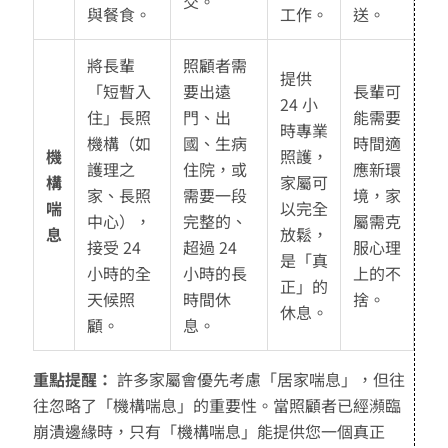
交。
與餐食。
工作。
送。
將長輩
照顧者需
提供
「短暫入
要出遠
長輩可
24 小
住」長照
門、出
能需要
時專業
機構（如
國、生病
時間適
機
照護，
護理之
住院，或
應新環
構
家屬可
家、長照
需要一段
境，家
喘
以完全
中心），
完整的、
屬需克
息
放鬆，
接受 24
超過 24
服心理
是「真
小時的全
小時的長
上的不
正」的
天候照
時間休
捨。
休息。
顧。
息。
重點提醒：
許多家屬會優先考慮「居家喘息」，但往
往忽略了「機構喘息」的重要性。當照顧者已經瀕臨
崩潰邊緣時，只有「機構喘息」能提供您一個真正