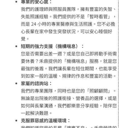
專業的安心感：
我們的護理師與照服員團隊，擁有豐富的失智、
失能照護經驗。我們提供的不是「暫時看管」，
而是 24 小時的專業醫療與生活照護。您不必擔
心長輩在家中發生突發狀況，可以安心睡個好
覺。
短期的強力支援（機構喘息）：
您是否需要出差一週？或是您自己即將動手術需
要休養？禾鼎提供的「機構喘息」服務，就是您
最強的後盾。我們讓長輩在短住期間，也能享受
到如家一般的溫暖、規律的作息和豐富的活動。
家屬的諮詢站：
我們的專業團隊，同時也是您的「照顧顧問」。
無論是出院後的照護銜接、營養品的選擇，或是
如何與長輩溝通，我們都樂意分享經驗，陪伴您
一起解決難題。
克服罪惡感的溫暖環境：
我們知道您最怕長輩「適應不良」。禾鼎營造的