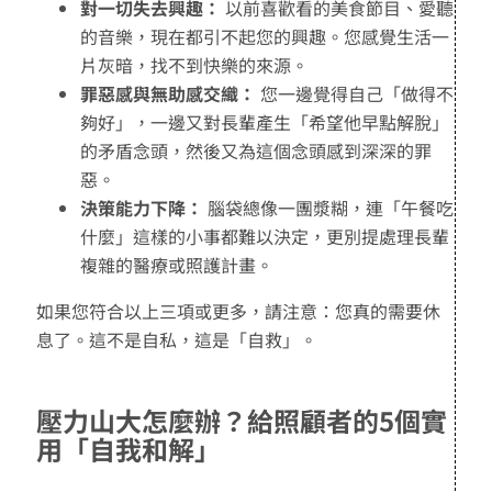
對一切失去興趣：
以前喜歡看的美食節目、愛聽
的音樂，現在都引不起您的興趣。您感覺生活一
片灰暗，找不到快樂的來源。
罪惡感與無助感交織：
您一邊覺得自己「做得不
夠好」，一邊又對長輩產生「希望他早點解脫」
的矛盾念頭，然後又為這個念頭感到深深的罪
惡。
決策能力下降：
腦袋總像一團漿糊，連「午餐吃
什麼」這樣的小事都難以決定，更別提處理長輩
複雜的醫療或照護計畫。
如果您符合以上三項或更多，請注意：您真的需要休
息了。這不是自私，這是「自救」。
壓力山大怎麼辦？給照顧者的5個實
用「自我和解」