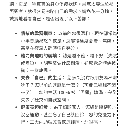
聽，它是一種真實的身心俱疲狀態。當您太專注於被
照顧者，就很容易忽略自己的需求。請您花一分鐘，
誠實地看看自己，是否出現了以下警訊：
情緒的雲霄飛車：
以前的您很溫和，現在卻常為
小事暴躁易怒？或是，您變得極度憂鬱、焦慮，
甚至在夜深人靜時獨自哭泣。
體力與睡眠的崩壞：
總是睡不飽、睡不好（失眠
或嗜睡）。明明沒做什麼粗活，卻感覺身體像被
掏空一樣疲憊。
失去「自己」的生活：
您多久沒有跟朋友喝杯咖
啡了？您以前的興趣是什麼？（可能已經想不起
來了）。您的生活 100% 被「照顧」填滿，完全
失去了社交和自我空間。
健康亮起紅燈：
為了照顧家人，您總是隨便吃、
沒空運動，甚至忘了自己該回診。您的免疫力下
降，三天兩頭就感冒或這裡痛、那裡痛。